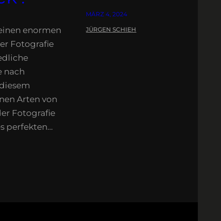
MÄRZ 4, 2024
 einen enormen
JÜRGEN SCHIEH
rer Fotografie
edliche
e nach
n diesem
enen Arten von
der Fotografie
es perfekten…