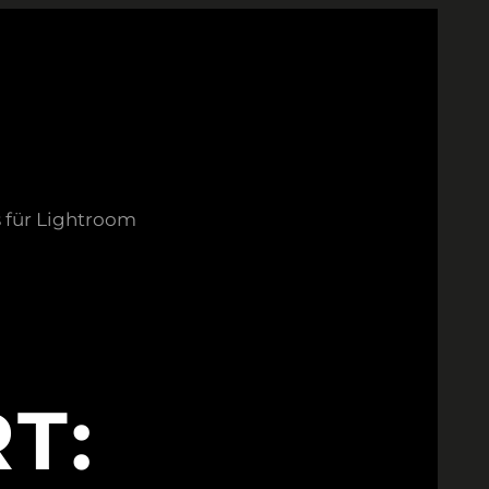
s für Lightroom
T: