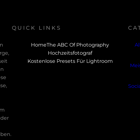
QUICK LINKS
CA
rn
Home
The ABC Of Photography
A
rge,
Hochzeitsfotograf
eit
Kostenlose Presets Für Lightroom
Mei
an
ese
se,
Soci
em
 der
aben.